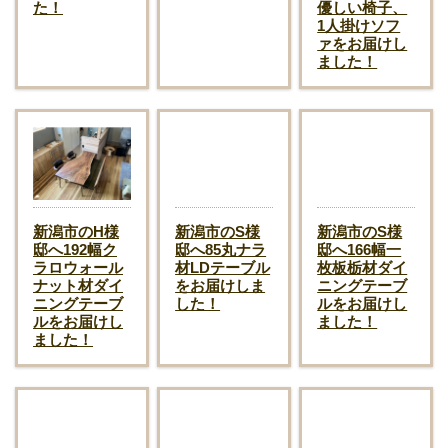
た！
優しい椅子、
1人掛けソフ
ァをお届けし
ました！
新潟市のH様
新潟市のS様
新潟市のS様
邸へ192幅ク
邸へ85丸ナラ
邸へ166幅一
ラロウォール
材LDテーブル
枚板栃材ダイ
ナット材ダイ
をお届けしま
ニングテーブ
ニングテーブ
した！
ルをお届けし
ルをお届けし
ました！
ました！