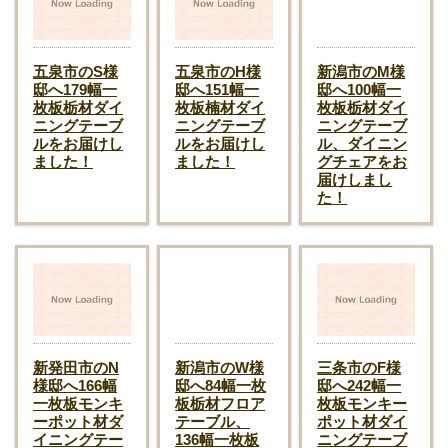
五泉市のS様
五泉市のH様
新潟市のM様
邸へ179幅一
邸へ151幅一
邸へ100幅一
枚板栃材ダイ
枚板楠材ダイ
枚板栃材ダイ
ニングテーブ
ニングテーブ
ニングテーブ
ルをお届けし
ルをお届けし
ル、ダイニン
ました！
ました！
グチェアをお
届けしまし
た！
新発田市のN
新潟市のW様
三条市のF様
様邸へ166幅
邸へ84幅一枚
邸へ242幅一
一枚板モンキ
板栃材フロア
枚板モンキー
ーポット材ダ
テーブル、
ポット材ダイ
イニングテー
136幅一枚板
ニングテーブ