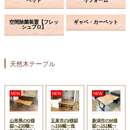
ベッド
リフォーム
空間除菌装置【フレッ
ギャベ・カーペット
シュプロ】
天然木テーブル
NEW
NEW
NEW
山形県のO様
五泉市のI様邸
新潟市のM様
邸へ230幅一
へ156幅一枚
邸へ151幅一