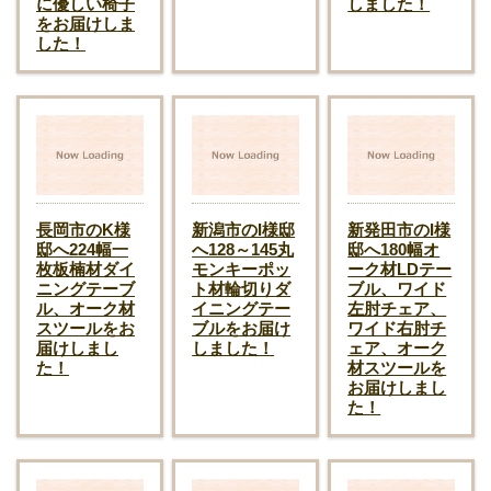
に優しい椅子
しました！
をお届けしま
した！
長岡市のK様
新潟市のI様邸
新発田市のI様
邸へ224幅一
へ128～145丸
邸へ180幅オ
枚板楠材ダイ
モンキーポッ
ーク材LDテー
ニングテーブ
ト材輪切りダ
ブル、ワイド
ル、オーク材
イニングテー
左肘チェア、
スツールをお
ブルをお届け
ワイド右肘チ
届けしまし
しました！
ェア、オーク
た！
材スツールを
お届けしまし
た！