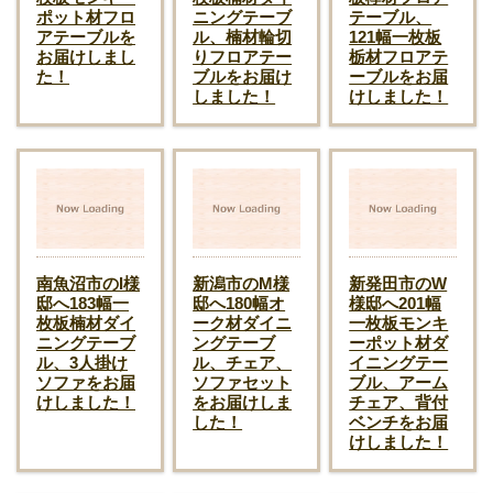
ポット材フロ
ニングテーブ
テーブル、
アテーブルを
ル、楠材輪切
121幅一枚板
お届けしまし
りフロアテー
栃材フロアテ
た！
ブルをお届け
ーブルをお届
しました！
けしました！
南魚沼市のI様
新潟市のM様
新発田市のW
邸へ183幅一
邸へ180幅オ
様邸へ201幅
枚板楠材ダイ
ーク材ダイニ
一枚板モンキ
ニングテーブ
ングテーブ
ーポット材ダ
ル、3人掛け
ル、チェア、
イニングテー
ソファをお届
ソファセット
ブル、アーム
けしました！
をお届けしま
チェア、背付
した！
ベンチをお届
けしました！