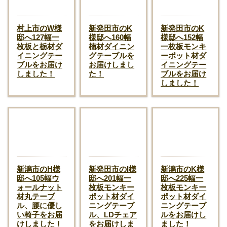
村上市のW様
新発田市のK
新発田市のK
邸へ127幅一
様邸へ160幅
様邸へ152幅
枚板と栃材ダ
楠材ダイニン
一枚板モンキ
イニングテー
グテーブルを
ーポット材ダ
ブルをお届け
お届けしまし
イニングテー
しました！
た！
ブルをお届け
しました！
新潟市のH様
新発田市のI様
新潟市のK様
邸へ105幅ウ
邸へ201幅一
邸へ225幅一
ォールナット
枚板モンキー
枚板モンキー
材丸テーブ
ポット材ダイ
ポット材ダイ
ル、腰に優し
ニングテーブ
ニングテーブ
い椅子をお届
ル、LDチェア
ルをお届けし
けしました！
をお届けしま
ました！