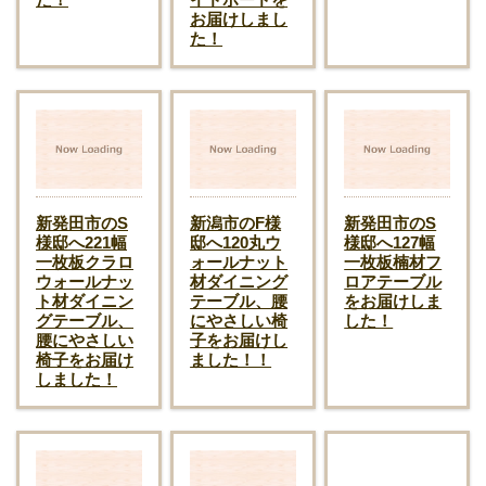
お届けしまし
た！
新発田市のS
新潟市のF様
新発田市のS
様邸へ221幅
邸へ120丸ウ
様邸へ127幅
一枚板クラロ
ォールナット
一枚板楠材フ
ウォールナッ
材ダイニング
ロアテーブル
ト材ダイニン
テーブル、腰
をお届けしま
グテーブル、
にやさしい椅
した！
腰にやさしい
子をお届けし
椅子をお届け
ました！！
しました！