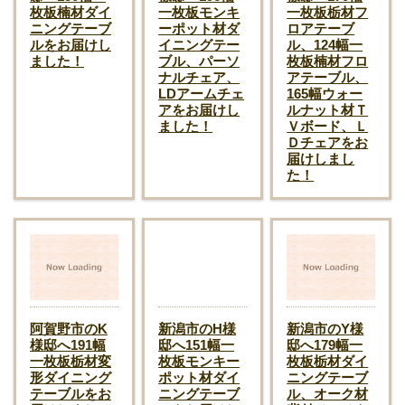
枚板楠材ダイ
一枚板モンキ
一枚板栃材フ
ニングテーブ
ーポット材ダ
ロアテーブ
ルをお届けし
イニングテー
ル、124幅一
ました！
ブル、パーソ
枚板楠材フロ
ナルチェア、
アテーブル、
LDアームチェ
165幅ウォー
アをお届けし
ルナット材Ｔ
ました！
Ｖボード、Ｌ
Ｄチェアをお
届けしまし
た！
阿賀野市のK
新潟市のH様
新潟市のY様
様邸へ191幅
邸へ151幅一
邸へ179幅一
一枚板栃材変
枚板モンキー
枚板栃材ダイ
形ダイニング
ポット材ダイ
ニングテーブ
テーブルをお
ニングテーブ
ル、オーク材