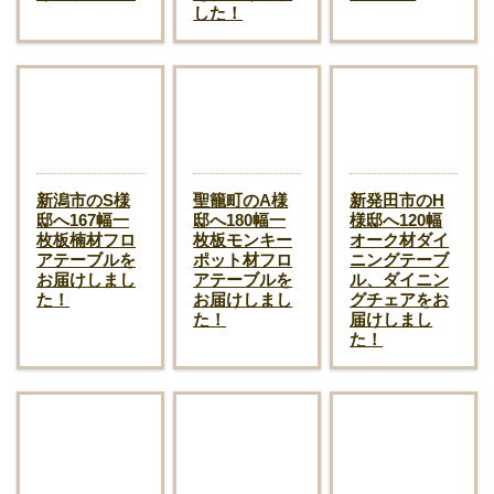
した！
新潟市のS様
聖籠町のA様
新発田市のH
邸へ167幅一
邸へ180幅一
様邸へ120幅
枚板楠材フロ
枚板モンキー
オーク材ダイ
アテーブルを
ポット材フロ
ニングテーブ
お届けしまし
アテーブルを
ル、ダイニン
た！
お届けしまし
グチェアをお
た！
届けしまし
た！