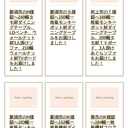
新潟市のH様
新潟市のＳ様
村上市のＴ様
邸へ240幅タ
邸へ150幅一
邸へ166幅一
モ材ダイニン
枚板モンキー
枚板モンキー
グテーブル、
ポット材ダイ
ポット材ダイ
LDベンチ、ウ
ニングテーブ
ニングテーブ
ォールナット
ルをお届けし
ル、200幅タ
材3人掛けソ
ました！
モ材ＴＶボー
ファ、210幅
ド、3人掛け
ウォールナッ
あぐらソファ
ト材TVボード
をお届けしま
をお届けしま
した！
した！
新潟市のH様
新潟市のK様
燕市のK様邸
邸へ183幅一
邸へ152幅一
へ184幅一枚
枚板モンキー
枚板楠材ダイ
板欅材フロア