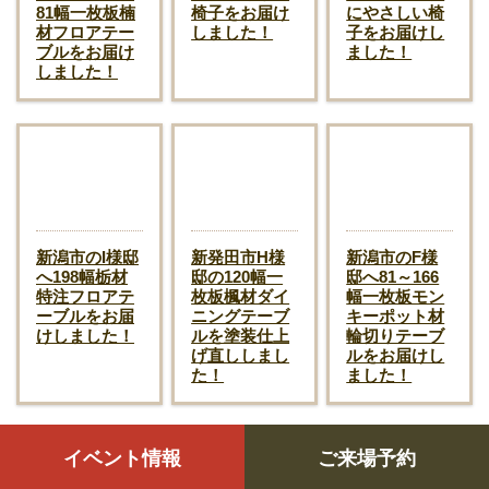
81幅一枚板楠
椅子をお届け
にやさしい椅
材フロアテー
しました！
子をお届けし
ブルをお届け
ました！
しました！
新潟市のI様邸
新発田市H様
新潟市のF様
へ198幅栃材
邸の120幅一
邸へ81～166
特注フロアテ
枚板楓材ダイ
幅一枚板モン
ーブルをお届
ニングテーブ
キーポット材
けしました！
ルを塗装仕上
輪切りテーブ
げ直ししまし
ルをお届けし
た！
ました！