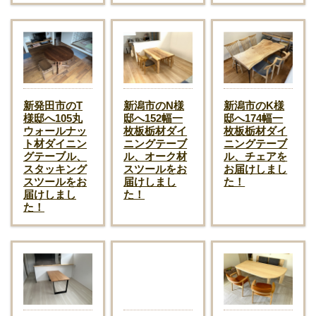
新発田市のT
新潟市のN様
新潟市のK様
様邸へ105丸
邸へ152幅一
邸へ174幅一
ウォールナッ
枚板栃材ダイ
枚板栃材ダイ
ト材ダイニン
ニングテーブ
ニングテーブ
グテーブル、
ル、オーク材
ル、チェアを
スタッキング
スツールをお
お届けしまし
スツールをお
届けしまし
た！
届けしまし
た！
た！