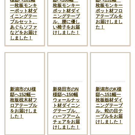
一枚板モンキ
枚板モンキー
枚板モンキー
ーポット材ダ
ポット材ダイ
ポット材フロ
イニングテー
ニングテーブ
アテーブルを
ブルセット、
ル、腰に優し
お届けしまし
あぐらソファ
い椅子をお届
た！
などをお届け
けしました！
しました！
新潟市のU様
新発田市のN
新潟市のK様
邸へ152幅一
様邸へ150幅
邸へ151幅一
枚板椋木材フ
ウォールナッ
枚板栃材ダイ
ロアテーブル
ト材ダイニン
ニングテーブ
をお届けしま
グテーブル、
ル、蛇の目テ
した！
ハーフアーム
ーブルをお届
チェアをお届
けしました！
けしました！