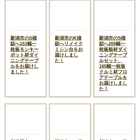
新潟市のS様
新潟市のK様
新潟市のS様
邸へ151幅一
邸へリメイク
邸へ205幅一
枚板モンキー
ミシン台をお
枚板栃材ダイ
ポット材ダイ
届けしまし
ニングテーブ
ニングテーブ
た！
ルセット、
ルをお届けし
165幅一枚板
ました！
クルミ材フロ
アテーブルを
お届けしまし
た！