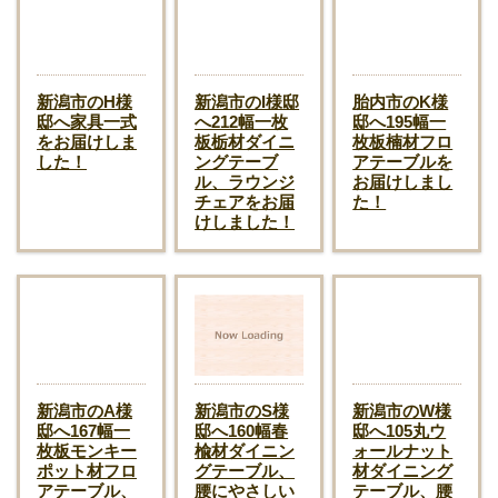
新潟市のH様
新潟市のI様邸
胎内市のK様
邸へ家具一式
へ212幅一枚
邸へ195幅一
をお届けしま
板栃材ダイニ
枚板楠材フロ
した！
ングテーブ
アテーブルを
ル、ラウンジ
お届けしまし
チェアをお届
た！
けしました！
新潟市のA様
新潟市のS様
新潟市のW様
邸へ167幅一
邸へ160幅春
邸へ105丸ウ
枚板モンキー
楡材ダイニン
ォールナット
ポット材フロ
グテーブル、
材ダイニング
アテーブル、
腰にやさしい
テーブル、腰