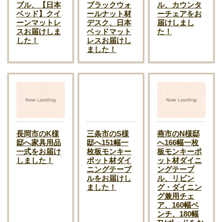
ブル、【日本
ブラックウォ
ル、カウンタ
ベッド】クイ
ールナット材
ーチェアをお
ーンマットレ
デスク、日本
届けしまし
スお届けしま
ベッドマット
た！
した！
レスお届けし
ました！
長岡市のK様
三条市のS様
燕市のN様邸
邸へ家具用品
邸へ151幅一
へ166幅一枚
一式をお届け
枚板モンキー
板モンキーポ
しました！
ポット材ダイ
ット材ダイニ
ニングテーブ
ングテーブ
ルをお届けし
ル、リビン
ました！
グ・ダイニン
グ兼用チェ
ア、160幅ベ
ンチ、180幅