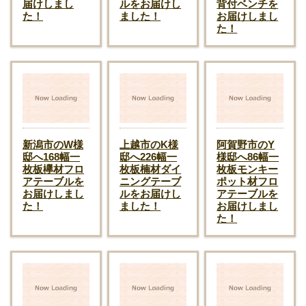
届けしまし
ルをお届けし
背付ベンチを
た！
ました！
お届けしまし
た！
新潟市のW様
上越市のK様
阿賀野市のY
邸へ168幅一
邸へ226幅一
様邸へ86幅一
枚板欅材フロ
枚板楠材ダイ
枚板モンキー
アテーブルを
ニングテーブ
ポット材フロ
お届けしまし
ルをお届けし
アテーブルを
た！
ました！
お届けしまし
た！