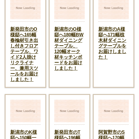
新発田市のO
新潟市のO様
新潟市のA様
様邸へ165幅
邸へ180幅BW
邸へ171幅椋
春楡材引き出
材ダイニング
木材ダイニン
し付きフロア
テーブル、
グテーブルを
テーブル、ワ
120幅オーク
お届けしまし
イド2人掛け
材キッチンボ
た！
リクライナ
ードをお届け
ー、兼用スツ
しました！
ールをお届け
しました！
新潟市のK様
新発田市のT
阿賀野市のS
邸へ150幅一
様邸へ196幅
様邸へ170幅