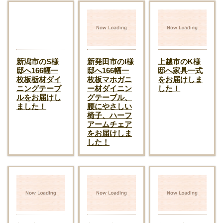
新潟市のS様
新発田市のI様
上越市のK様
邸へ166幅一
邸へ166幅一
邸へ家具一式
枚板栃材ダイ
枚板マホガニ
をお届けしま
ニングテーブ
ー材ダイニン
した！
ルをお届けし
グテーブル、
ました！
腰にやさしい
椅子、ハーフ
アームチェア
をお届けしま
した！