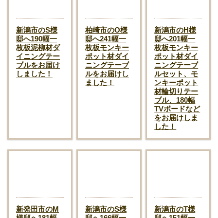
新潟市のS様
柏崎市のO様
新潟市のH様
邸へ190幅一
邸へ241幅一
邸へ201幅一
枚板泥柳材ダ
枚板モンキー
枚板モンキー
イニングテー
ポット材ダイ
ポット材ダイ
ブルをお届け
ニングテーブ
ニングテーブ
しました！
ルをお届けし
ルセット、モ
ました！
ンキーポット
材輪切りテー
ブル、180幅
TVボードなど
をお届けしま
した！
新発田市のM
新潟市のS様
新潟市のT様
様邸へ181幅
邸へ166幅一
邸へ151幅一