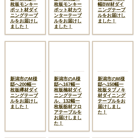
枚板モンキー
枚板モンキー
幅BW材ダイ
ポット材ダイ
ポット材カウ
ニングテーブ
ニングテーブ
ンターテーブ
ルをお届けし
ルをお届けし
ルをお届けし
ました！
ました！
ました！
新潟市のM様
新潟市のA様
新潟市のM様
邸へ200幅一
邸へ167幅一
邸へ150幅一
枚板欅材ダイ
枚板楠材ダイ
枚板タブノキ
ニングテーブ
ニングテーブ
材ダイニング
ルをお届けし
ル、132幅一
テーブルをお
ました！
枚板栃材フロ
届けしまし
アテーブルを
た！
お届けしまし
た！