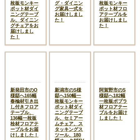
枚板モンキー
グ・ダイニン
枚板モンキー
ポット材ダイ
グ家具一式を
ポット材フロ
ニングテーブ
お届けしまし
アテーブルを
ル、ダイニン
た！
お届けしまし
グチェアをお
た！
届けしまし
た！
新発田市のO
新潟市のS様
阿賀野市のS
様邸へ165幅
邸へ150幅一
様邸へ182幅
春楡材引き出
枚板モンキー
一枚板ポプラ
し付きフロア
ポット材ダイ
材フロアテー
テーブル、
ニングテーブ
ブルをお届け
136幅一枚板
ル、セミアー
しました！
栓材フロアテ
ムチェア、ス
ーブルをお届
タッキングス
けしました！
ツール、180