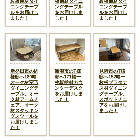
枚板欅材ダイ
板栃材ダイニ
枚板楠材ダイ
ニングテーブ
ングテーブル
ニングテーブ
ルをお届けし
をお届けしま
ルをお届けし
ました！
した！
ました！
新発田市のM
新潟市のT様
見附市のT様
様邸へ180幅
邸へ171幅一
邸へ152幅一
オーク材変形
枚板栃材カウ
枚板プラタナ
ダイニングテ
ンターデスク
ス材ダイニン
ーブル、オー
をお届けしま
グテーブル、
ク材アームチ
した！
スポットチェ
ェア、オーク
アをお届けし
材スタッキン
ました！
グスツールを
お届けしまし
た！