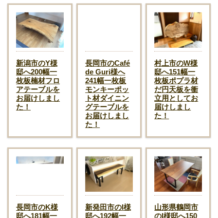
新潟市のY様
長岡市のCafé
村上市のW様
邸へ200幅一
de Guri様へ
邸へ151幅一
枚板楠材フロ
241幅一枚板
枚板ポプラ材
アテーブルを
モンキーポッ
だ円天板を衝
お届けしまし
ト材ダイニン
立用としてお
た！
グテーブルを
届けしまし
お届けしまし
た！
た！
長岡市のK様
新発田市のI様
山形県鶴岡市
邸へ181幅一
邸へ192幅一
のI様邸へ150