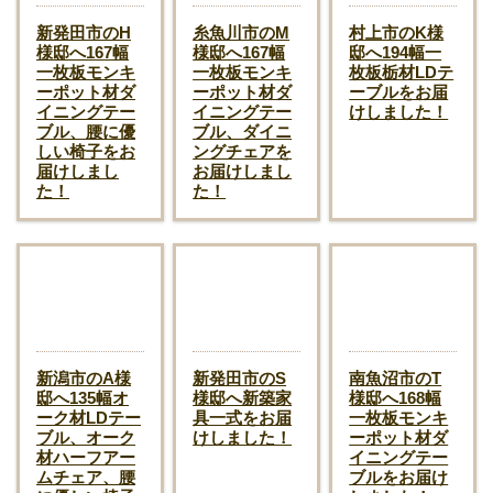
新発田市のH
糸魚川市のM
村上市のK様
様邸へ167幅
様邸へ167幅
邸へ194幅一
一枚板モンキ
一枚板モンキ
枚板栃材LDテ
ーポット材ダ
ーポット材ダ
ーブルをお届
イニングテー
イニングテー
けしました！
ブル、腰に優
ブル、ダイニ
しい椅子をお
ングチェアを
届けしまし
お届けしまし
た！
た！
新潟市のA様
新発田市のS
南魚沼市のT
邸へ135幅オ
様邸へ新築家
様邸へ168幅
ーク材LDテー
具一式をお届
一枚板モンキ
ブル、オーク
けしました！
ーポット材ダ
材ハーフアー
イニングテー
ムチェア、腰
ブルをお届け