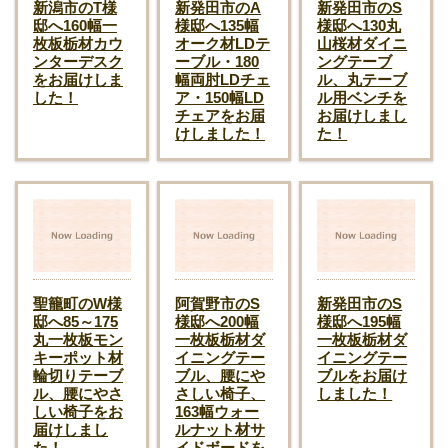
新潟市のT様
新発田市のA
新発田市のS
邸へ160幅一
様邸へ135幅
様邸へ130丸
枚板栃材カウ
オーク材LDテ
山桜材ダイニ
ンターデスク
ーブル・180
ングテーブ
をお届けしま
幅両肘LDチェ
ル、丸テーブ
した！
ア・150幅LD
ル用ベンチを
チェアをお届
お届けしまし
けしました！
た！
聖籠町のW様
阿賀野市のS
新発田市のS
邸へ85～175
様邸へ200幅
様邸へ195幅
丸一枚板モン
一枚板栃材ダ
一枚板栃材ダ
キーポット材
イニングテー
イニングテー
輪切りテーブ
ブル、腰にや
ブルをお届け
ル、腰にやさ
さしい椅子、
しました！
しい椅子をお
163幅ウォー
届けしまし
ルナット材サ
た！
イドボードを