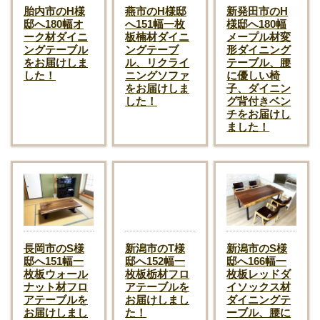
胎内市のH様
燕市のH様邸
新発田市のH
邸へ180幅オ
へ151幅一枚
様邸へ180幅
ーク材ダイニ
板楠材ダイニ
メープル材変
ングテーブル
ングテーブ
形ダイニング
をお届けしま
ル、リクライ
テーブル、腰
した！
ニングソファ
に優しい椅
をお届けしま
子、ダイニン
した！
グ背付きベン
チをお届けし
ました！
長岡市のS様
新潟市のT様
新潟市のS様
邸へ151幅一
邸へ152幅一
邸へ166幅一
枚板ウォール
枚板栃材フロ
枚板レッドダ
ナット材フロ
アテーブルを
イソックス材
アテーブルを
お届けしまし
ダイニングテ
お届けしまし
た！
ーブル、腰に