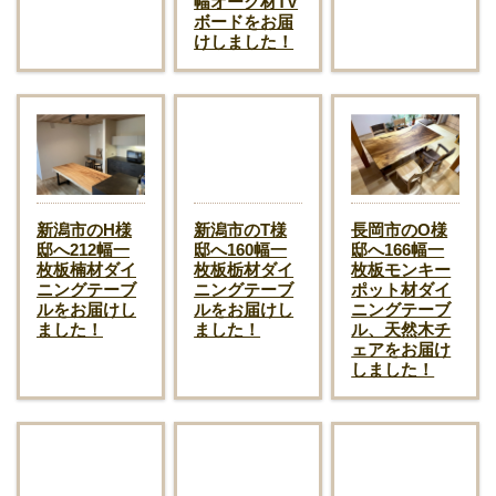
幅オーク材TV
ボードをお届
けしました！
新潟市のH様
新潟市のT様
長岡市のO様
邸へ212幅一
邸へ160幅一
邸へ166幅一
枚板楠材ダイ
枚板栃材ダイ
枚板モンキー
ニングテーブ
ニングテーブ
ポット材ダイ
ルをお届けし
ルをお届けし
ニングテーブ
ました！
ました！
ル、天然木チ
ェアをお届け
しました！