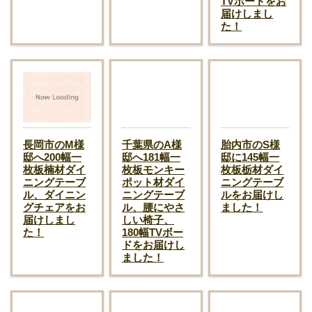
TVボードをお
届けしまし
た！
長岡市のM様
千葉県のA様
胎内市のS様
邸へ200幅一
邸へ181幅一
邸に145幅一
枚板楠材ダイ
枚板モンキー
枚板栃材ダイ
ニングテーブ
ポット材ダイ
ニングテーブ
ル、ダイニン
ニングテーブ
ルをお届けし
グチェアをお
ル、腰にやさ
ました！
届けしまし
しい椅子、
た！
180幅TVボー
ドをお届けし
ました！