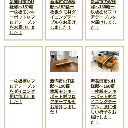
新発田市のU
新潟市のW様
新潟市のW様
様邸へ181幅
邸へ152幅一
邸へ180幅一
一枚板モンキ
枚板タモ材ダ
枚板栃材フロ
ーポット材フ
イニングテー
アテーブルを
ロアテーブル
ブルをお届け
お届けしまし
をお届けしま
しました！
た！
した！
一枚板楠材フ
新潟市のT様
新発田市のH
ロアテーブル
邸へ196幅一
様邸へ166幅
をダイニング
枚板モンキー
一枚板モンキ
用に加工しま
ポット材フロ
ーポット材ダ
した！
アテーブルを
イニングテー
お届けしまし
ブル、腰に優
た！
しい椅子をお
届けしまし
た！