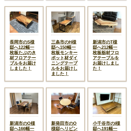
長岡市のS様
三条市のH様
新潟市のT様
邸へ122幅一
邸へ150幅一
邸へ212幅一
枚板たぶのき
枚板モンキー
枚板栃材フロ
材フロアテー
ポット材ダイ
アテーブルを
ブルをお届け
ニングテーブ
お届けしまし
しました！
ルをお届けし
た！
ました！
新潟市のO様
新発田市のO
小千谷市のI様
邸へ166幅一
様邸へリビン
邸へ191幅一