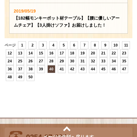
2019/05/19
【182幅モンキーポット材テーブル】【腰に優しいアー
ムチェア】【3人掛けソファ】お届けしました！
ページ
1
2
3
4
5
6
7
8
9
10
11
12
13
14
15
16
17
18
19
20
21
22
23
24
25
26
27
28
29
30
31
32
33
34
35
36
37
38
39
40
41
42
43
44
45
46
47
48
49
50
ページの先頭へ戻ります