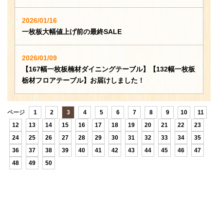
2026/01/16
一枚板大幅値上げ前の最終SALE
2026/01/09
【167幅一枚板楠材ダイニングテーブル】【132幅一枚板
栃材フロアテーブル】お届けしました！
ページ
1
2
3
4
5
6
7
8
9
10
11
12
13
14
15
16
17
18
19
20
21
22
23
24
25
26
27
28
29
30
31
32
33
34
35
36
37
38
39
40
41
42
43
44
45
46
47
48
49
50