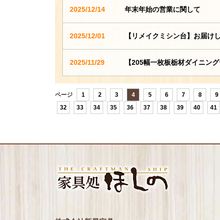
2025/12/14
年末年始の営業に関して
2025/12/01
【リメイクミシン台】お届け
2025/11/29
【205幅一枚板栃材ダイニン
ページ
1
2
3
4
5
6
7
8
9
32
33
34
35
36
37
38
39
40
41