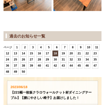
過去のお知らせ一覧
ページ
1
2
3
4
5
6
7
8
9
10
11
12
13
14
15
16
17
18
19
20
21
22
23
24
25
26
27
28
29
30
31
32
33
34
35
36
37
38
39
40
41
42
43
44
45
46
47
48
49
50
2023/06/18
【221幅一枚板クラロウォールナット材ダイニングテー
ブル】【腰にやさしい椅子】お届けしました！