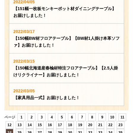
2022/04/05
【151幅一枚板モンキーポット材ダイニングテーブル】
お届けしました！
2022/03/17
【150幅BW材フロアテーブル】【BW材1人掛け本革ソフ
ァ】お届けしました！
2022/03/15
【150幅北海道産春楡材特注フロアテーブル】【2.5人掛
けリクライナー】お届けしました！
2022/03/05
【家具用品一式】お届けしました！
ページ
1
2
3
4
5
6
7
8
9
10
11
12
13
14
15
16
17
18
19
20
21
22
23
24
25
26
27
28
29
30
31
32
33
34
35